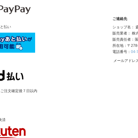
ご連絡先
あと払い
ショップ名： 森野
販売業者： 株
販売責任者：落
所在地：〒278
電話番号：
04-
メールアドレ
：ご注文確定後７日以内
決済