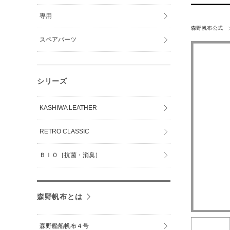
専用
森野帆布公式
スペアパーツ
シリーズ
KASHIWA LEATHER
RETRO CLASSIC
ＢＩＯ［抗菌・消臭］
森野帆布とは
森野艦船帆布４号