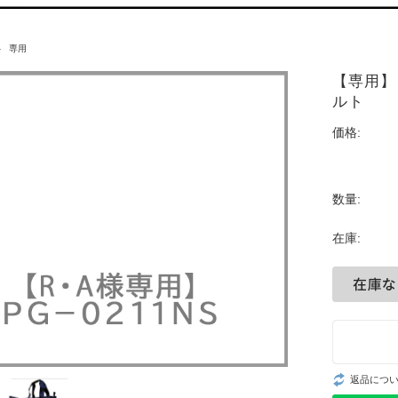
専用
【専用】
ルト
価格:
数量:
在庫:
返品につ