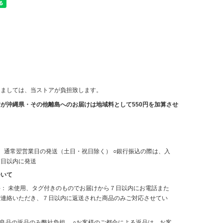
きましては、当ストアが負担致します。
が沖縄県・その他離島へのお届けは地域料として550円を加算させ
、通常翌営業日の発送（土日・祝日除く） ○銀行振込の際は、入
業日以内に発送
ついて
： 未使用、タグ付きのものでお届けから７日以内にお電話また
ご連絡いただき、７日以内に返送された商品のみご対応させてい
不良品の返品のみ弊社負担。 ○お客様のご都合による返品は、お客