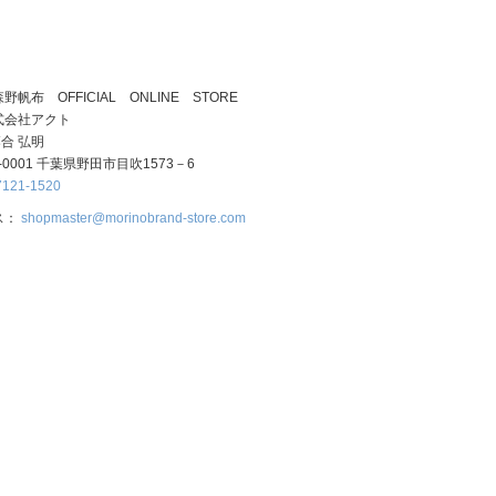
帆布 OFFICIAL ONLINE STORE
式会社アクト
合 弘明
-0001 千葉県野田市目吹1573－6
7121-1520
ス：
shopmaster@morinobrand-store.com