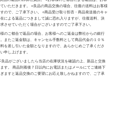
ていただきます。 ○良品の商品交換の場合、往復の送料はお客様
すので、ご了承下さい。 ○商品受け取り拒否・商品発送後のキャ
不在による返品につきまして誠に恐れ入りますが、往復送料、決
請求させていただく場合がございますのでご了承下さい。
客様のご都合で返品の場合、お客様へのご返金は弊社からの銀行
す。またご返金額は、キャンセル手数料として商品代金の１０％
数料を差し引いた金額となりますので、あらかじめご了承くださ
願い申し上げます。
不良品がございましたら当店の在庫状況を確認の上、新品と交換
ます。 商品到着後７日以内にお電話またはメールにてご連絡下
過ぎますと返品交換のご要望にお応え致しかねますので、ご了承