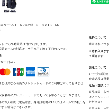
ルダーベルト ５０ｍｍ幅 SF－０２１１ NS
ド
送料について
ットにて24時間受け付けております。
通常送料につ
質問メールの対応は、土日祝日を除く平日のみです。
※恐れ入ります
法
て頂きます。
トカード払い
発送について
○ご注文確認後
金確認後３営
様とは異なる名義のクレジットカードのご利用は承っておりませ
返品・交換に
返品期限・条件
親族名義のクレジットカードであっても承ることは出来ません。
はメールにて
ただきます。
様の本人確認（電話確認、身分証明書のFAX又はメールでの提出な
いする場合がございます。
返品送料： ○