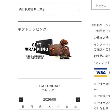
森野帆布船具工業所
森野帆布 ショ
ギフトラッピング
ご利用ガイ
ご注文方法
インターネ
ご注文やご
お支払い方
○クレジッ
※ご注文者
ん。
※ご家族ご
2026/08
※ご注文者
日
月
火
水
木
金
土
ど）をお願