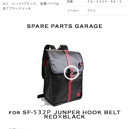
型番:
ＰＧ－５３２Ｐ－ＲＢ－２
ルト レッド×ブラック。 金属パーツは
全てブラックメッキ。
メーカー:
アクト