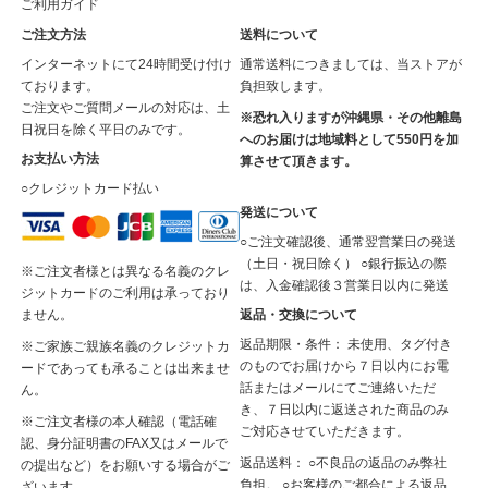
ご利用ガイド
ご注文方法
送料について
インターネットにて24時間受け付け
通常送料につきましては、当ストアが
ております。
負担致します。
ご注文やご質問メールの対応は、土
※恐れ入りますが沖縄県・その他離島
日祝日を除く平日のみです。
へのお届けは地域料として550円を加
お支払い方法
算させて頂きます。
○クレジットカード払い
発送について
○ご注文確認後、通常翌営業日の発送
（土日・祝日除く） ○銀行振込の際
※ご注文者様とは異なる名義のクレ
は、入金確認後３営業日以内に発送
ジットカードのご利用は承っており
返品・交換について
ません。
返品期限・条件： 未使用、タグ付き
※ご家族ご親族名義のクレジットカ
のものでお届けから７日以内にお電
ードであっても承ることは出来ませ
話またはメールにてご連絡いただ
ん。
き、７日以内に返送された商品のみ
※ご注文者様の本人確認（電話確
ご対応させていただきます。
認、身分証明書のFAX又はメールで
返品送料： ○不良品の返品のみ弊社
の提出など）をお願いする場合がご
負担。 ○お客様のご都合による返品
ざいます。