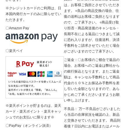
は、お客様ご負担とさせていただき
※クレジットカードのご利用は、日
ます。 ○良品の商品交換の場合、往
本国内発行カードのみに限らせてい
復の送料はお客様ご負担となります
ただきます。
ので、ご了承下さい。 ○商品受け取
り拒否・商品発送後のキャンセル・
〇Amazon Pay
長期不在による返品につきまして誠
に恐れ入りますが、往復送料、決済
手数料をご請求させていただく場合
〇楽天ペイ
がございますのでご了承下さい。
ご返金：〇お客様のご都合で返品の
場合、お客様へのご返金は弊社から
の銀行振込となります。またご返金
額は、キャンセル手数料として商品
代金の１０％とお振込み手数料を差
し引いた金額となりますので、あら
かじめご了承くださいますようお願
い申し上げます。
※楽天ポイントが貯まるのは、楽天
不良品： 万一不良品がございました
カード・楽天ポイント・楽天キャッ
ら当店の在庫状況を確認の上、新品
シュでのお支払いに限ります※
と交換させていただきます。 商品到
〇PayPay（オンライン決済）
着後７日以内にお電話またはメール