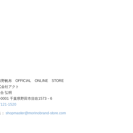
帆布 OFFICIAL ONLINE STORE
式会社アクト
合 弘明
-0001 千葉県野田市目吹1573－6
7121-1520
ス：
shopmaster@morinobrand-store.com