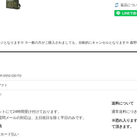
返品につ
ジとなります※ ※一般の方がご購入されましても、自動的にキャンセルとなります※ 森野帆
P-0552-OD-TO
アクト
ド
送料について
ットにて24時間受け付けております。
通常送料につ
質問メールの対応は、土日祝日を除く平日のみです。
※恐れ入ります
法
て頂きます。
トカード払い