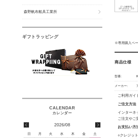
森野帆布船具工業所
ギフトラッピング
※専用購入ペー
商品仕様
型番:
R
メーカー:
ご利用ガイ
ご注文方法
インターネ
ご注文やご
2026/08
お支払い方
日
月
火
水
木
金
土
○クレジッ