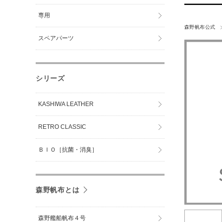
専用
森野帆布公式
スペアパーツ
シリーズ
KASHIWA LEATHER
RETRO CLASSIC
ＢＩＯ［抗菌・消臭］
森野帆布とは
森野艦船帆布４号