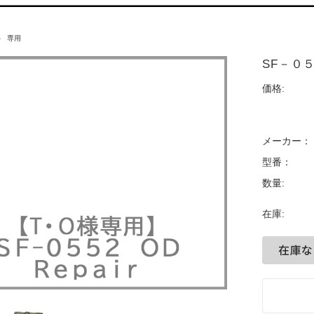
専用
SF－０
価格:
メーカー：
型番：
数量:
在庫: