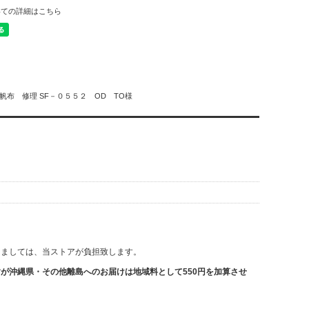
いての詳細はこちら
布 修理 SF－０５５２ OD TO様
きましては、当ストアが負担致します。
が沖縄県・その他離島へのお届けは地域料として550円を加算させ