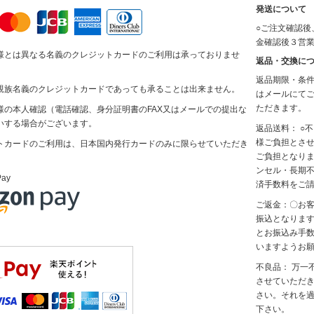
発送について
○ご注文確認後
金確認後３営
様とは異なる名義のクレジットカードのご利用は承っておりませ
返品・交換に
返品期限・条件
親族名義のクレジットカードであっても承ることは出来ません。
はメールにて
ただきます。
様の本人確認（電話確認、身分証明書のFAX又はメールでの提出な
いする場合がございます。
返品送料： ○
様ご負担とさせ
トカードのご利用は、日本国内発行カードのみに限らせていただき
ご負担となりま
ンセル・長期
Pay
済手数料をご
ご返金：〇お
振込となりま
とお振込み手
いますようお
不良品： 万一
させていただき
さい。それを
下さい。