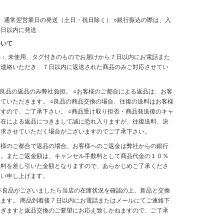
、通常翌営業日の発送（土日・祝日除く） ○銀行振込の際は、入
業日以内に発送
ついて
： 未使用、タグ付きのものでお届けから７日以内にお電話また
ご連絡いただき、７日以内に返送された商品のみご対応させてい
不良品の返品のみ弊社負担。 ○お客様のご都合による返品は、お客
ていただきます。 ○良品の商品交換の場合、往復の送料はお客様
すので、ご了承下さい。 ○商品受け取り拒否・商品発送後のキャ
不在による返品につきまして誠に恐れ入りますが、往復送料、決
請求させていただく場合がございますのでご了承下さい。
客様のご都合で返品の場合、お客様へのご返金は弊社からの銀行
す。またご返金額は、キャンセル手数料として商品代金の１０％
数料を差し引いた金額となりますので、あらかじめご了承くださ
願い申し上げます。
不良品がございましたら当店の在庫状況を確認の上、新品と交換
ます。 商品到着後７日以内にお電話またはメールにてご連絡下
過ぎますと返品交換のご要望にお応え致しかねますので、ご了承