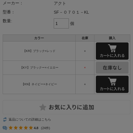
メーカー：
アクト
型番：
SF－０７０１－KL
数量:
個
カラー
在庫
購入
【KR】ブラック×レッド
○
【KY】ブラックー×イエロー
×
【KN】ネイビー×ネイビー
○
返品についての詳細はこちら
4.8
(24件)