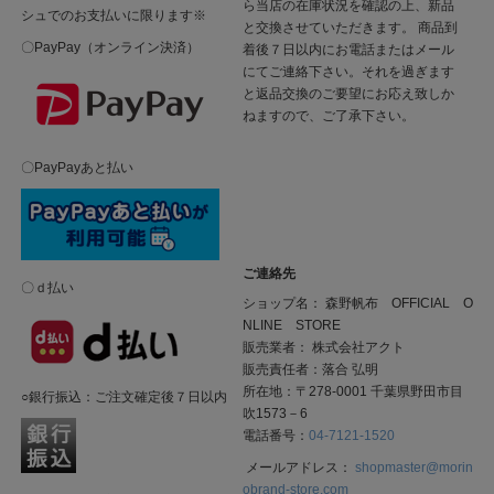
ら当店の在庫状況を確認の上、新品
シュでのお支払いに限ります※
と交換させていただきます。 商品到
〇PayPay（オンライン決済）
着後７日以内にお電話またはメール
にてご連絡下さい。それを過ぎます
と返品交換のご要望にお応え致しか
ねますので、ご了承下さい。
〇PayPayあと払い
ご連絡先
〇ｄ払い
ショップ名： 森野帆布 OFFICIAL O
NLINE STORE
販売業者： 株式会社アクト
販売責任者：落合 弘明
所在地：〒278-0001 千葉県野田市目
○銀行振込：ご注文確定後７日以内
吹1573－6
電話番号：
04-7121-1520
メールアドレス：
shopmaster@morin
obrand-store.com