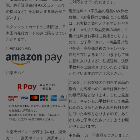
ご対応させていただきます。
認、身分証明書のFAX又はメールで
返品送料： ○不良品の返品のみ弊社
の提出など）をお願いする場合がご
負担。 ○お客様のご都合による返品
ざいます。
は、お客様ご負担とさせていただき
※クレジットカードのご利用は、日
ます。 ○良品の商品交換の場合、往
本国内発行カードのみに限らせてい
復の送料はお客様ご負担となります
ただきます。
ので、ご了承下さい。 ○商品受け取
り拒否・商品発送後のキャンセル・
〇Amazon Pay
長期不在による返品につきまして誠
に恐れ入りますが、往復送料、決済
手数料をご請求させていただく場合
〇楽天ペイ
がございますのでご了承下さい。
ご返金：〇お客様のご都合で返品の
場合、お客様へのご返金は弊社から
の銀行振込となります。またご返金
額は、キャンセル手数料として商品
代金の１０％とお振込み手数料を差
し引いた金額となりますので、あら
かじめご了承くださいますようお願
い申し上げます。
※楽天ポイントが貯まるのは、楽天
不良品： 万一不良品がございました
カード・楽天ポイント・楽天キャッ