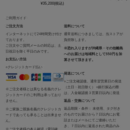
¥35,200
(税込)
ご利用ガイド
ご注文方法
送料について
インターネットにて24時間受け付け
通常送料につきましては、当ストアが
ております。
負担致します。
ご注文やご質問メールの対応は、土
※恐れ入りますが沖縄県・その他離島
日祝日を除く平日のみです。
へのお届けは地域料として550円を加
お支払い方法
算させて頂きます。
○クレジットカード払い
発送について
○ご注文確認後、通常翌営業日の発送
（土日・祝日除く） ○銀行振込の際
※ご注文者様とは異なる名義のクレ
は、入金確認後３営業日以内に発送
ジットカードのご利用は承っており
返品・交換について
ません。
返品期限・条件： 未使用、タグ付き
※ご家族ご親族名義のクレジットカ
のものでお届けから７日以内にお電
ードであっても承ることは出来ませ
話またはメールにてご連絡いただ
ん。
き、７日以内に返送された商品のみ
※ご注文者様の本人確認（電話確