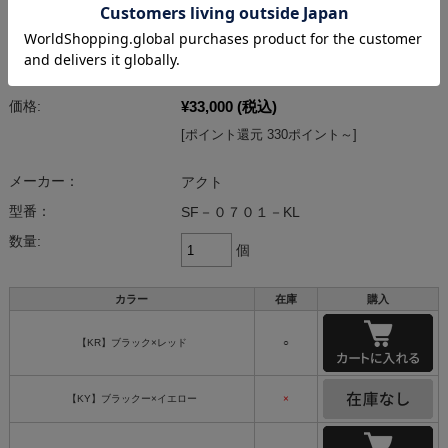
ＳＦ－０７０１ MULTIWAY TOTE SMART MODEL
／ マルチウェイトート スマート／柏レザーコラボレ
ーションモデル
¥33,000
(税込)
価格:
[ポイント還元 330ポイント～]
メーカー：
アクト
型番：
SF－０７０１－KL
数量:
個
カラー
在庫
購入
【KR】ブラック×レッド
○
【KY】ブラックー×イエロー
×