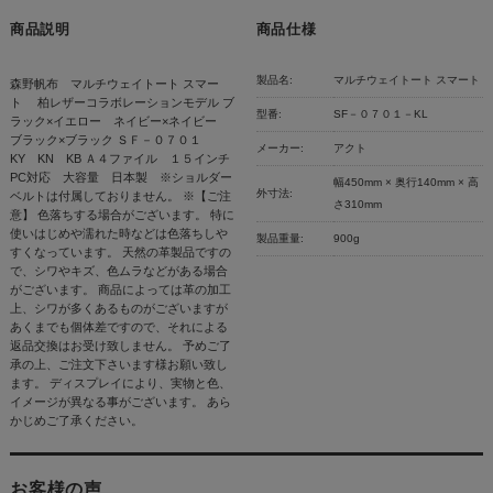
商品説明
商品仕様
製品名:
マルチウェイトート スマート
森野帆布 マルチウェイトート スマー
ト 柏レザーコラボレーションモデル ブ
型番:
SF－０７０１－KL
ラック×イエロー ネイビー×ネイビー
ブラック×ブラック ＳＦ－０７０１
メーカー:
アクト
KY KN KB Ａ４ファイル １５インチ
PC対応 大容量 日本製 ※ショルダー
幅450mm × 奥行140mm × 高
外寸法:
ベルトは付属しておりません。 ※【ご注
さ310mm
意】 色落ちする場合がございます。 特に
使いはじめや濡れた時などは色落ちしや
製品重量:
900g
すくなっています。 天然の革製品ですの
で、シワやキズ、色ムラなどがある場合
がございます。 商品によっては革の加工
上、シワが多くあるものがございますが
あくまでも個体差ですので、それによる
返品交換はお受け致しません。 予めご了
承の上、ご注文下さいます様お願い致し
ます。 ディスプレイにより、実物と色、
イメージが異なる事がございます。 あら
かじめご了承ください。
お客様の声