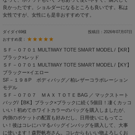
良かったです。ショルダーになるところも良いです。私は
女性ですが、女性にも是非おすすめです。
ダイダイ69様
投稿日：
2026年07月07日
おすすめ度：
ＳＦ－０７０１ MULTIWAY TOTE SMART MODEL /【KR】
ブラック×レッド
ＳＦ－０７０１ MULTIWAY TOTE SMART MODEL /【KY】
ブラックー×イエロー
SF－１９８P ボディバッグ／柏レザーコラボレーション
モデル
ＳＦ－０７０７ ＭＡＸ ＴＯＴＥ BAG ／ マックストート
バッグ/【BK】ブラック×ブラックに続く5個目！凄くカッコ
いい！初めてホワイトカラーのバッグを購入しましたが、
内側のポケットの配置も好みだし、日用使いにもってこ
い！後はコレにハマるバッグインバッグを購入して、大事
に使います！森野帆布さん。コレからもいい物よろしくお