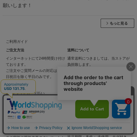
願いします！
ご利用ガイド
ご注文方法
送料について
インターネットにて24時間受け付け
通常送料につきましては、当ストアが
ております。
負担致します。
ご注文やご質問メールの対応は、土
※恐れ入りますが沖縄県・その他離島
日祝日を除く平日のみです。
へのお届けは地域料として550円を加
お支払い方法
算させて頂きます。
○クレジットカード払い
発送について
○ご注文確認後、通常翌営業日の発送
（土日・祝日除く） ○銀行振込の際
※ご注文者様とは異なる名義のクレ
は、入金確認後３営業日以内に発送
ジットカードのご利用は承っており
返品・交換について
ません。
返品期限・条件： 未使用、タグ付き