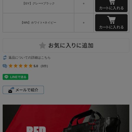
【GY】グレー×ブラック
○
【WN】ホワイト×ネイビー
○
返品についての詳細はこちら
5.0
(8件)