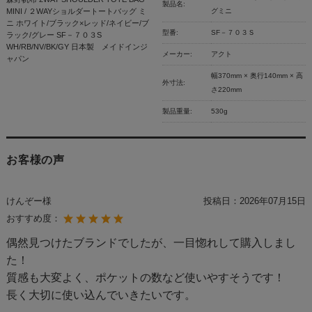
製品名:
MINI / ２WAYショルダートートバッグ ミ
グミニ
ニ ホワイト/ブラック×レッド/ネイビー/ブ
型番:
SF－７０３Ｓ
ラック/グレー SF－７０３S
WH/RB/NV/BK/GY 日本製 メイドインジ
メーカー:
アクト
ャパン
幅370mm × 奥行140mm × 高
外寸法:
さ220mm
製品重量:
530g
お客様の声
けんぞー様
投稿日：
2026年07月15日
おすすめ度：
偶然見つけたブランドでしたが、一目惚れして購入しまし
た！
質感も大変よく、ポケットの数など使いやすそうです！
長く大切に使い込んでいきたいです。