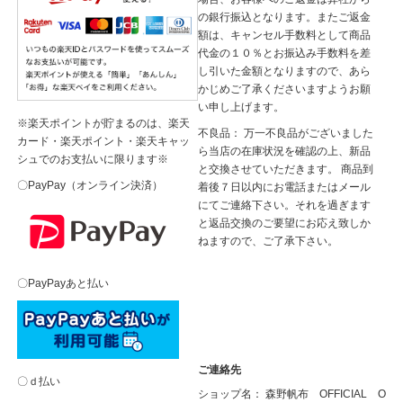
の銀行振込となります。またご返金
額は、キャンセル手数料として商品
代金の１０％とお振込み手数料を差
し引いた金額となりますので、あら
かじめご了承くださいますようお願
い申し上げます。
※楽天ポイントが貯まるのは、楽天
不良品： 万一不良品がございました
カード・楽天ポイント・楽天キャッ
ら当店の在庫状況を確認の上、新品
シュでのお支払いに限ります※
と交換させていただきます。 商品到
〇PayPay（オンライン決済）
着後７日以内にお電話またはメール
にてご連絡下さい。それを過ぎます
と返品交換のご要望にお応え致しか
ねますので、ご了承下さい。
〇PayPayあと払い
ご連絡先
〇ｄ払い
ショップ名： 森野帆布 OFFICIAL O