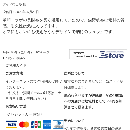
グッドウェル 様
投稿日：2025年05月21日
革蛸コラボの長財布を長く活用していたので、森野帆布の素材の質
感、耐久性は気に入ってます。
オフにもオンにも使えそうなデザインで納得のリュックです。
1件～10件（全16件） 1/2ページ
1
2
次へ
最後へ
ご利用ガイド
ご注文方法
送料について
インターネットにて24時間受け付け
通常送料につきましては、当ストアが
ております。
負担致します。
ご注文やご質問メールの対応は、土
※恐れ入りますが沖縄県・その他離島
日祝日を除く平日のみです。
へのお届けは地域料として550円を加
お支払い方法
算させて頂きます。
○クレジットカード払い
発送について
○ご注文確認後、通常翌営業日の発送