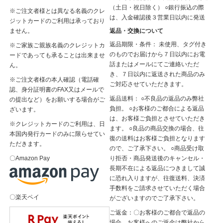
（土日・祝日除く） ○銀行振込の際
※ご注文者様とは異なる名義のクレ
は、入金確認後３営業日以内に発送
ジットカードのご利用は承っており
返品・交換について
ません。
返品期限・条件： 未使用、タグ付き
※ご家族ご親族名義のクレジットカ
のものでお届けから７日以内にお電
ードであっても承ることは出来ませ
話またはメールにてご連絡いただ
ん。
き、７日以内に返送された商品のみ
※ご注文者様の本人確認（電話確
ご対応させていただきます。
認、身分証明書のFAX又はメールで
返品送料： ○不良品の返品のみ弊社
の提出など）をお願いする場合がご
負担。 ○お客様のご都合による返品
ざいます。
は、お客様ご負担とさせていただき
※クレジットカードのご利用は、日
ます。 ○良品の商品交換の場合、往
本国内発行カードのみに限らせてい
復の送料はお客様ご負担となります
ただきます。
ので、ご了承下さい。 ○商品受け取
り拒否・商品発送後のキャンセル・
〇Amazon Pay
長期不在による返品につきまして誠
に恐れ入りますが、往復送料、決済
手数料をご請求させていただく場合
〇楽天ペイ
がございますのでご了承下さい。
ご返金：〇お客様のご都合で返品の
場合、お客様へのご返金は弊社から