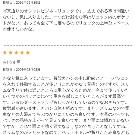
投稿日：2026年03月26日
写真通りのオシャレビジネスリュックです。丈夫である事は間違い
ないし、気に入りました。一つだけ残念な事はリュック内のポケッ
トがない。あっても全て下に落ちるのでリュックの上半分スペース
が使えないかな。
あまなき 様
投稿日：2026年03月03日
かなり気に入っています。普段カバンの中にiPadとノートパソコン
を入れて移動することが多い（これがかなり苦痛）のですが、スリ
ムな作りで体に近いところに重心がくるためか、今まで使っていた
いくつかのバッグに比べて重さを感じにくいところがまず最高で
す。ショルダーストラップもしっかりしているのでなおさらです。
疲労感が違います。カバン自体も軽めです。また、スリムなので電
車などの人混みでもぶつかりにくいのも良いです。本革のパーツも
バッグの品格が上がって見えて良いです。まだ雨には慣れていない
ですが、これで雨にも強く頑丈なようなので言うことなしですね。
スリムなのがメリットなので、ペットボトルや折りたたみ傘なども