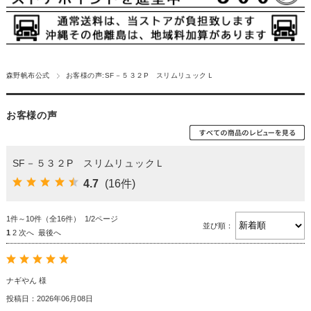
森野帆布公式
お客様の声:SF－５３２P スリムリュックＬ
お客様の声
SF－５３２P スリムリュックＬ
4.7
(16件)
1件～10件（全16件） 1/2ページ
並び順：
1
2
次へ
最後へ
ナギやん 様
投稿日：2026年06月08日