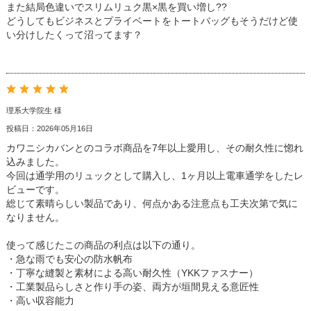
また結局色違いでスリムリュク黒×黒を買い増し??
どうしてもビジネスとプライベートをトートバッグもそうだけど使
い分けしたくって沼ってます？
理系大学院生 様
投稿日：2026年05月16日
カワニシカバンとのコラボ商品を7年以上愛用し、その耐久性に惚れ
込みました。
今回は通学用のリュックとして購入し、1ヶ月以上電車通学をしたレ
ビューです。
総じて素晴らしい製品であり、何点かある注意点も工夫次第で気に
なりません。
使って感じたこの商品の利点は以下の通り。
・急な雨でも安心の防水帆布
・丁寧な縫製と素材による高い耐久性（YKKファスナー）
・工業製品らしさと作り手の姿、両方が垣間見える意匠性
・高い収容能力